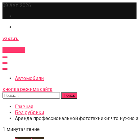
Перейти
09 Авг, 2026
к
содержимому
vzxz.ru
Подписка
Автомобили
кнопка режима сайта
Найти:
Главная
Без рубрики
Аренда профессиональной фототехники: что нужно 
1 минута чтение