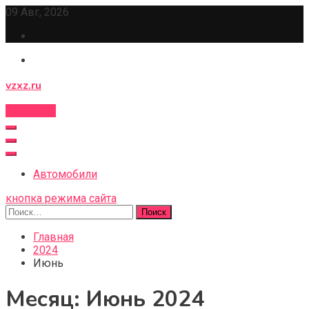
Перейти
09 Авг, 2026
к
содержимому
vzxz.ru
Подписка
Автомобили
кнопка режима сайта
Найти:
Главная
2024
Июнь
Месяц:
Июнь 2024