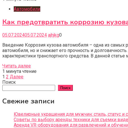
Автомобили
Как предотвратить коррозию кузова
05.07.2024
05.07.2024
ajhjkg
0
Введение Коррозия кузова автомобиля – одна из самых 
автомобиля, но и снижает его прочность и долговечнос
характеристики транспортного средства. В данной статье
Читать далее
1 минута чтение
Пагинация
1
2
Далее
Поиск
записей
Поиск
Свежие записи
Ювелирные украшения для мужчин: стиль, статус и
Советы по выбору аренды техники для съемки видео
Аренда VR-оборудования для развлечений и обучен