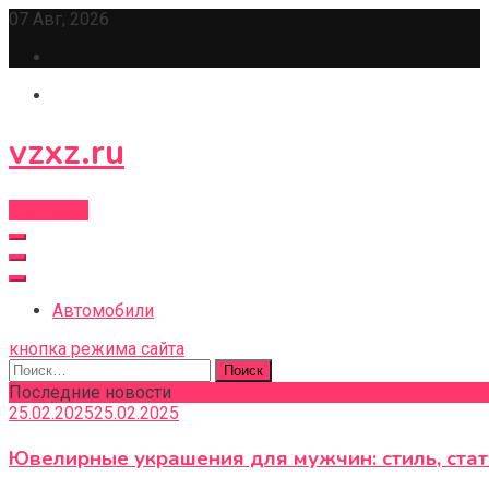
Перейти
07 Авг, 2026
к
содержимому
vzxz.ru
Подписка
Автомобили
кнопка режима сайта
Найти:
Последние новости
25.02.2025
25.02.2025
Ювелирные украшения для мужчин: стиль, ста